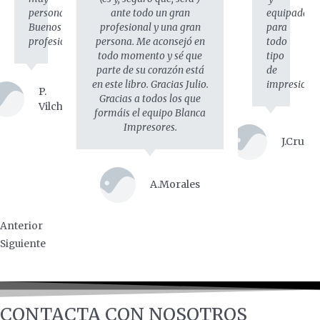
personal.
ante todo un gran
equipadas
Buenos
profesional y una gran
para
profesionales.
persona. Me aconsejó en
todo
todo momento y sé que
tipo
parte de su corazón está
de
en este libro. Gracias Julio.
impresion
P.
Gracias a todos los que
Vilches
formáis el equipo Blanca
Impresores.
J.Cruz
A.Morales
Anterior
Siguiente
CONTACTA CON NOSOTROS