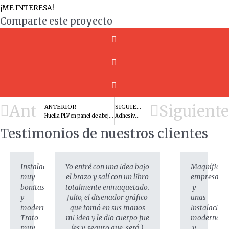
¡ME INTERESA!
Comparte este proyecto
Ant
Siguiente
ANTERIOR
SIGUIENTE
Huella PLV en panel de abeja con peana
Adhesivos promocionales en vinilo troquelado.
Testimonios de nuestros clientes
Instalaciones
Yo entré con una idea bajo
Magnífica
muy
el brazo y salí con un libro
empresa,
bonitas
totalmente enmaquetado.
y
y
Julio, el diseñador gráfico
unas
modernas.
que tomó en sus manos
instalacion
Trato
mi idea y le dio cuerpo fue
modernas
muy
(es y, seguro que, será )
y