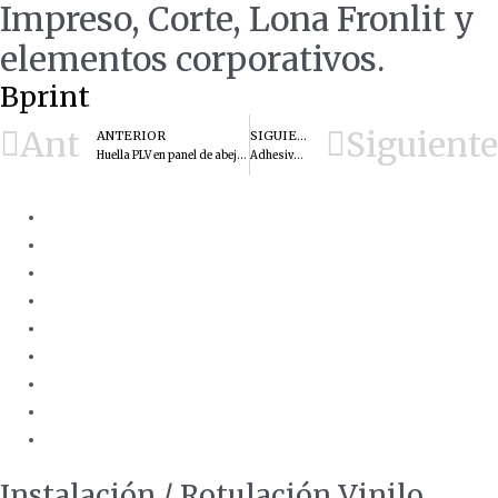
Impreso, Corte, Lona Fronlit y
elementos corporativos.
Bprint
Ant
Siguiente
ANTERIOR
SIGUIENTE
Huella PLV en panel de abeja con peana
Adhesivos promocionales en vinilo troquelado.
Instalación / Rotulación Vinilo