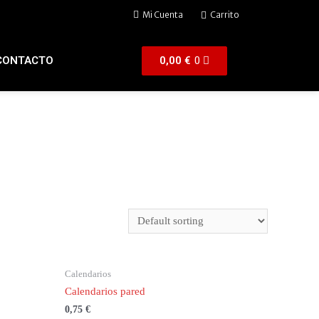
Mi Cuenta
Carrito
0,00
€
0
CONTACTO
Calendarios
Calendarios pared
0,75
€