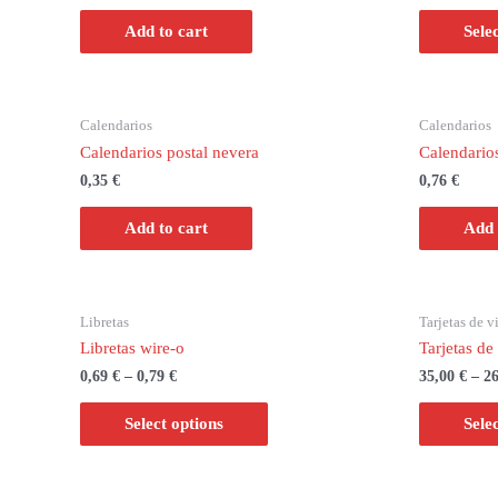
Add to cart
Sele
Calendarios
Calendarios
Calendarios postal nevera
Calendario
0,35
€
0,76
€
Add to cart
Add 
Libretas
Tarjetas de vi
Libretas wire-o
Tarjetas de 
0,69
€
–
0,79
€
35,00
€
–
2
Select options
Sele