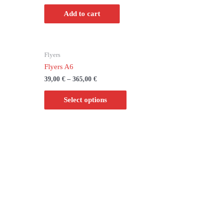
Add to cart
Flyers
Flyers A6
39,00
€
–
365,00
€
Select options