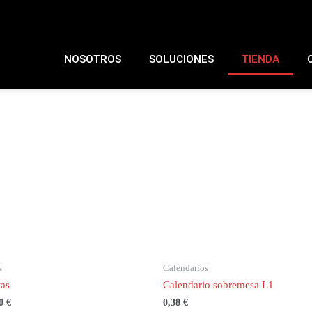
NOSOTROS
SOLUCIONES
TIENDA
s
Calendarios
tas
Calendario sobremesa L1
70
€
0,38
€