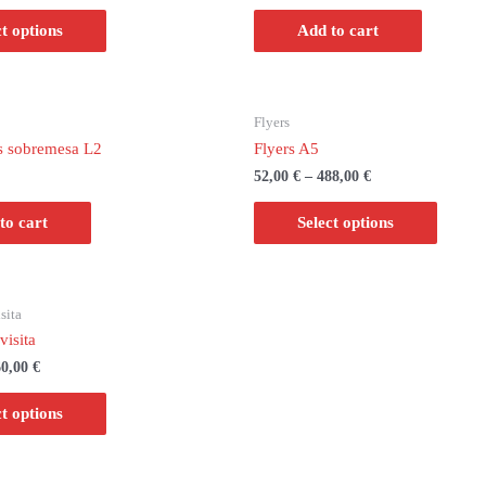
ct options
Add to cart
Flyers
s sobremesa L2
Flyers A5
52,00
€
–
488,00
€
to cart
Select options
sita
visita
60,00
€
ct options