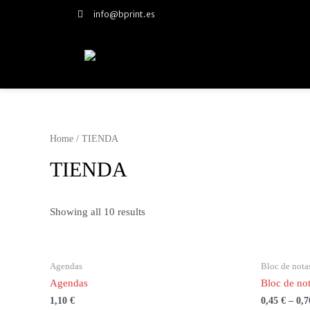
info@bprint.es
Home
/ TIENDA
TIENDA
Showing all 10 results
Agendas
Bloc de nota
Agendas
Bloc de no
1,10
€
0,45
€
–
0,